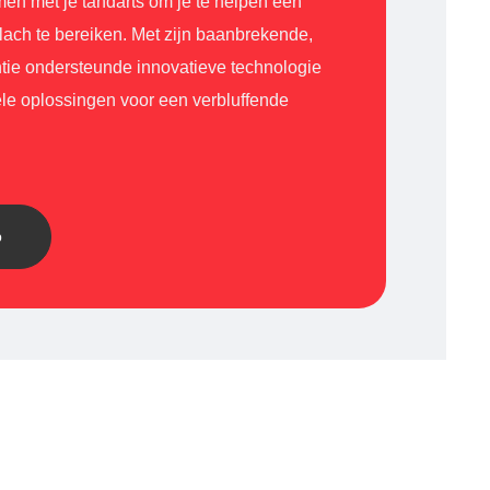
men met je tandarts om je te helpen een
lach te bereiken. Met zijn baanbrekende,
ntie ondersteunde innovatieve technologie
ele oplossingen voor een verbluffende
p