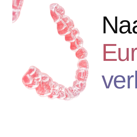
Naa
Eur
ver