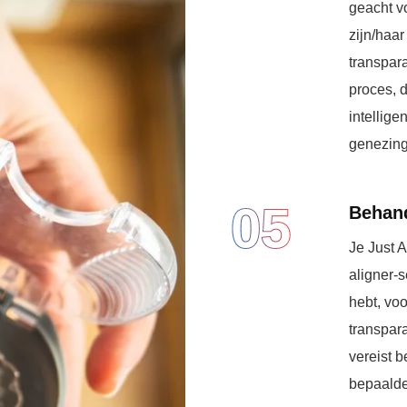
geacht v
zijn/haar
transpara
proces, 
intellige
genezing
05
Behan
Je Just A
aligner-s
hebt, voo
transpara
vereist b
bepaalde