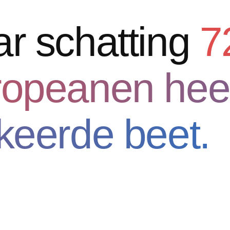
r schatting
7
opeanen hee
keerde beet.