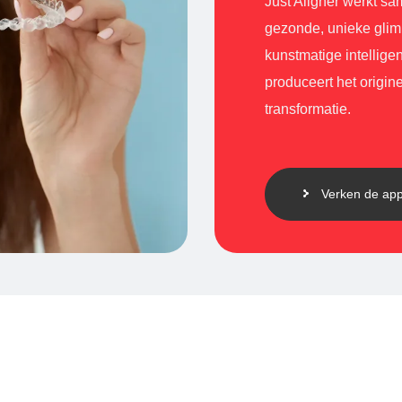
Just Aligner werkt sa
gezonde, unieke glim
kunstmatige intellige
produceert het origin
transformatie.
Verken de ap