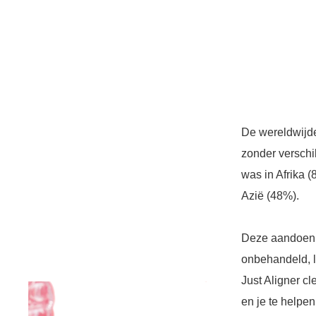
De wereldwijde
zonder verschi
was in Afrika 
Azië (48%).
Deze aandoeni
onbehandeld, l
Just Aligner cl
en je te helpen