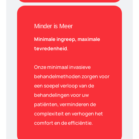
Minder is Meer
Minimale ingreep, maximale
tevredenheid
.
Onze minimaal invasieve
behandelmethoden zorgen voor
een soepel verloop van de
behandelingen voor uw
patiënten, verminderen de
complexiteit en verhogen het
comfort en de efficiëntie.