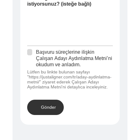
istiyorsunuz? (isteğe bağlı)
Başvuru süreçlerine ilişkin
R
Çalışan Adayı Aydınlatma Metni’ni
ı
okudum ve anladım.
z
Lütfen bu linkte bulunan sayfayı
a
"https://justaligner.com/tr/aday-aydinlatma-
*
metni/" ziyaret ederek Çalışan Adayı
Aydınlatma Metni'ni detaylıca inceleyiniz.
Gönder