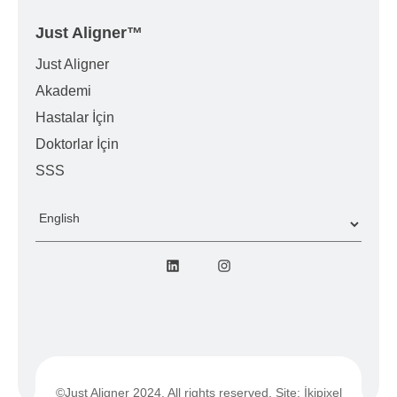
Just Aligner
™
Just Aligner
Akademi
Hastalar İçin
Doktorlar İçin
SSS
Dil
Seç
LinkedIn
Instagram
©
Just Aligner
2024. All rights reserved. Site:
İkipixel